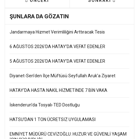
ÖNCEKI MAKALE: BAŞKAN ÇİNÇİN’E HATSO’
SONRAKI MAKALE: M
ÖNCEKI
SONRAKI
ŞUNLARA DA GÖZATIN
Jandarmaya Hizmet Verimliliğini Arttıracak Tesis
6 AĞUSTOS 2026’DA HATAY’DA VEFAT EDENLER
5 AĞUSTOS 2026’DA HATAY’DA VEFAT EDENLER
Diyanet-Sen’den İlçe Müftüsü Seyfullah Aruk’a Ziyaret
HATAY'DA HASTA NAKİL HİZMETİNDE 7 BİN VAKA
İskenderun'da Tosyalı-TED Dostluğu
HATSU’DAN 1 TON ÜCRETSİZ UYGULAMASI
EMNİYET MÜDÜRÜ CEVİZOĞLU: HUZUR VE GÜVENLİ YAŞAM