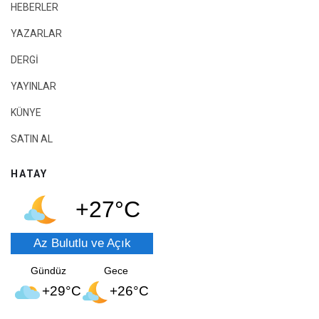
HEBERLER
YAZARLAR
DERGİ
YAYINLAR
KÜNYE
SATIN AL
HATAY
+27°C
Az Bulutlu ve Açık
Gündüz
Gece
+29°C
+26°C