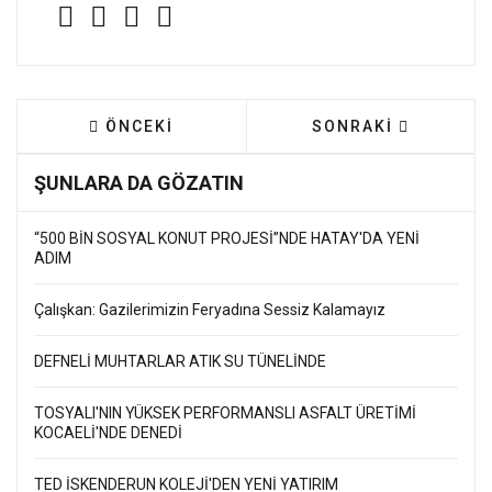
ÖNCEKI MAKALE: ANTAKYA FUTBOL TURNUVA
SONRAKI MAKALE: 
ÖNCEKI
SONRAKI
ŞUNLARA DA GÖZATIN
“500 BİN SOSYAL KONUT PROJESİ”NDE HATAY'DA YENİ
ADIM
Çalışkan: Gazilerimizin Feryadına Sessiz Kalamayız
DEFNELİ MUHTARLAR ATIK SU TÜNELİNDE
TOSYALI'NIN YÜKSEK PERFORMANSLI ASFALT ÜRETİMİ
KOCAELİ'NDE DENEDİ
TED İSKENDERUN KOLEJİ'DEN YENİ YATIRIM