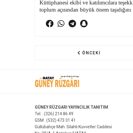
Kütüphanesi ekibi ve katılımcılara teşekk
toplum açısından büyük önem taşıdığını if
ÖNCEKI MAKALE: BAŞK
ÖNCEKI
GÜNEY RÜZGARI YAYINCILIK TANITIM
Tel. : (326) 214 86 49
GSM : (532) 473 31 41
Güllübahçe Mah. Silahlı Kuvvetler Caddesi