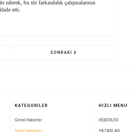
ür ederek, bu tür farkındalık çalışmalarının
ade etti.
AN YAPAR'DAN KİSECİK MAHALLESİ’NDE MUHTARLAR 
SONRAKI MAKALE: HATSO HEYET
SONRAKI
KATEGORİLER
HIZLI MENU
Genel Haberler
HEBERLER
Şehir Haberleri
YAZARLAR