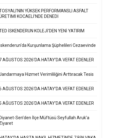
TOSYALI'NIN YÜKSEK PERFORMANSLI ASFALT
ÜRETİMİ KOCAELİ'NDE DENEDİ
TED İSKENDERUN KOLEJİ'DEN YENİ YATIRIM
İskenderun'da Kurşunlama Şüphelileri Cezaevinde
7 AĞUSTOS 2026’DA HATAY’DA VEFAT EDENLER
Jandarmaya Hizmet Verimliliğini Arttıracak Tesis
6 AĞUSTOS 2026’DA HATAY’DA VEFAT EDENLER
5 AĞUSTOS 2026’DA HATAY’DA VEFAT EDENLER
Diyanet-Sen’den İlçe Müftüsü Seyfullah Aruk’a
Ziyaret
HATAY'DA HASTA NAKİL HİZMETİNDE 7 BİN VAKA