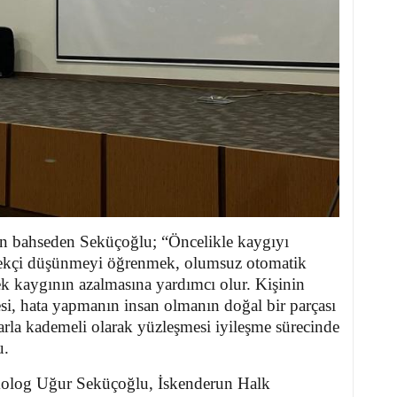
n bahseden Seküçoğlu; “Öncelikle kaygıyı
çekçi düşünmeyi öğrenmek, olumsuz otomatik
k kaygının azalmasına yardımcı olur. Kişinin
esi, hata yapmanın insan olmanın doğal bir parçası
rla kademeli olarak yüzleşmesi iyileşme sürecinde
u.
ikolog Uğur Seküçoğlu, İskenderun Halk