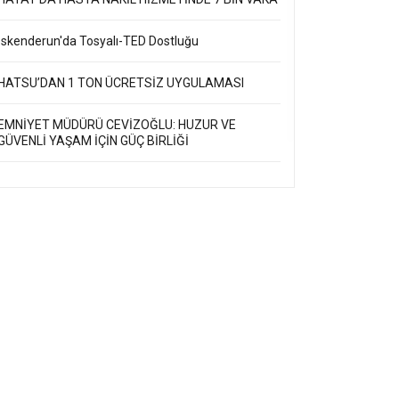
İskenderun'da Tosyalı-TED Dostluğu
HATSU’DAN 1 TON ÜCRETSİZ UYGULAMASI
EMNİYET MÜDÜRÜ CEVİZOĞLU: HUZUR VE
GÜVENLİ YAŞAM İÇİN GÜÇ BİRLİĞİ
YAYLADAĞI DUSDURU BAĞLANTI YOLUNDA
ÇALIŞMA