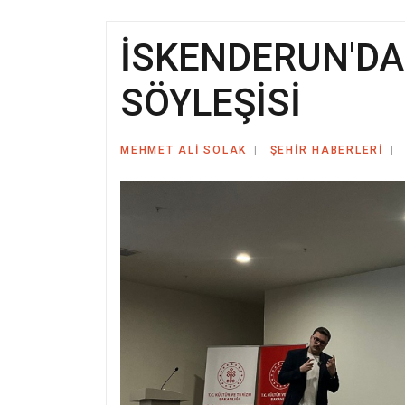
İSKENDERUN'DA
SÖYLEŞİSİ
MEHMET ALI SOLAK
ŞEHIR HABERLERI